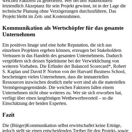
weichen Faktoren zu generieren. Wer bei den Stakeholdern
letztendlich Akzeptanz für sein Projekt gewinnt, ist in der Lage die
technische Planung ohne Verzögerungen durchzuführen. Das
Projekt bleibt im Zeit- und Kostenrahmen.
Kommunikation als Wertschöpfer für das gesamte
Unternehmen
Ein positives Image und eine hohe Reputation, die sich aus
einzelnen Projekten ergeben können, erzeugen bei Stakeholdern
Vertrauen in das Handeln des gesamten Unternehmens. Dadurch
vergrößern sich dessen Spielräume bei der Verwirklichung von
weiteren Vorhaben. Die Erfinder der Balanced Scorecard*, Robert
S. Kaplan und David P. Norton von der Harvard Business School,
bescheinigen vielen Unternehmen, dass die immateriellen
Ressourcen inzwischen deutlich mehr wert sind als die materiellen
Vermögensgegenstände. Die weichen Faktoren fallen einem
Unternehmen nicht ohne weiteres zu. Wer sie sich erworben hat,
verfügt über einen langfristigen Wettbewerbsvorteil – so die
Einschätzung der beiden Experten.
Fazit
Die (Bürger)Kommunikation selbst erwirtschaftet keine Erträge,
jedoch stellt sie einen entscheidenden Treiber für den Projekt- sowie