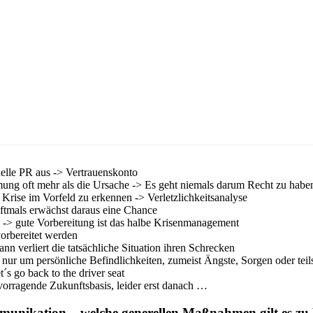
nelle PR aus -> Vertrauenskonto
mung oft mehr als die Ursache -> Es geht niemals darum Recht zu habe
 Krise im Vorfeld zu erkennen -> Verletzlichkeitsanalyse
ftmals erwächst daraus eine Chance
am -> gute Vorbereitung ist das halbe Krisenmanagement
vorbereitet werden
n verliert die tatsächliche Situation ihren Schrecken
ur um persönliche Befindlichkeiten, zumeist Ängste, Sorgen oder teil
´s go back to the driver seat
rvorragende Zukunftsbasis, leider erst danach …
mmunikation – welche generellen Maßnahmen gilt es zu 