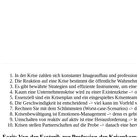
In der Krise zahlen sich konstanter Imageaufbau und professio
Die Reaktion auf eine Krise bestimmt die öffentliche Wahrneh
Es gibt bewährte Strategien und effiziente Instrumente, um eine
Kaum eine Unternehmenskrise wird zu einer Existenzkrise -> o
Essenziell sind ein Krisenplan und ein eingespieltes Krisente
Die Geschwindigkeit ist entscheidend -> viel kann im Vorfeld 
Rechnen Sie mit dem Schlimmsten (Worst-case-Scenarios) -> dan
Krisenbewältigung ist Emotionen-Management -> denn es geht n
Umschalten von reaktiv auf aktiv ist eine Herausforderung -> let
Krisen stellen Partnerschaften auf die Probe -> danach eine he
Fazit: Von der Esoterik zur Profession der Krisenko