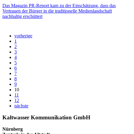
Das Magazin PR-Report kam zu der Einschätzung, dass das
Vertrauen der Bürger in die traditionelle Medienlandschaft
nachhaltig erschüttert
vorherige
1
2
3
4
5
6
7
8
9
10
11
12
nächste
Kaltwasser Kommunikation GmbH
Nürnberg