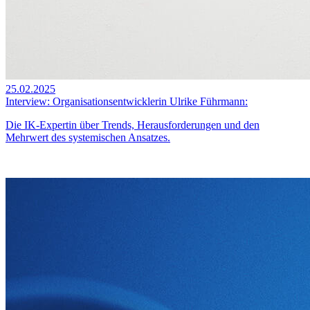
25.02.2025
Interview: Organisationsentwicklerin Ulrike Führmann:
Die IK-Expertin über Trends, Herausforderungen und den
Mehrwert des systemischen Ansatzes.